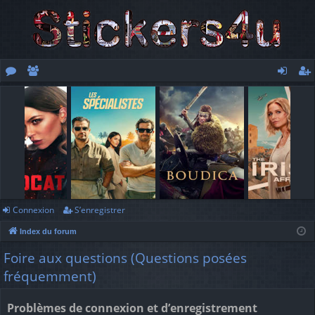
or
e
o
’e
u
m
n
nr
m
br
ne
eg
s
es
xi
ist
o
re
n
r
Connexion
S’enregistrer
Index du forum
Foire aux questions (Questions posées
fréquemment)
Problèmes de connexion et d’enregistrement