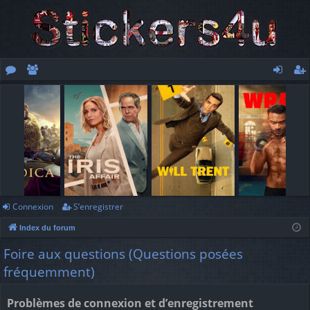
or
e
o
’e
u
m
n
nr
m
br
ne
eg
s
es
xi
ist
o
re
n
r
Connexion
S’enregistrer
Index du forum
Foire aux questions (Questions posées
fréquemment)
Problèmes de connexion et d’enregistrement