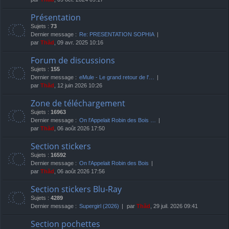
Présentation
Sujets :
73
Dernier message :
Re: PRESENTATION SOPHIA
par
Thãd
, 09 avr. 2025 10:16
Forum de discussions
Sujets :
155
Dernier message :
eMule - Le grand retour de l'…
par
Thãd
, 12 juin 2026 10:26
Zone de téléchargement
Sujets :
16963
Dernier message :
On l'Appelait Robin des Bois …
par
Thãd
, 06 août 2026 17:50
Section stickers
Sujets :
16592
Dernier message :
On l'Appelait Robin des Bois
par
Thãd
, 06 août 2026 17:56
Section stickers Blu-Ray
Sujets :
4289
Dernier message :
Supergirl (2026)
par
Thãd
, 29 juil. 2026 09:41
Section pochettes