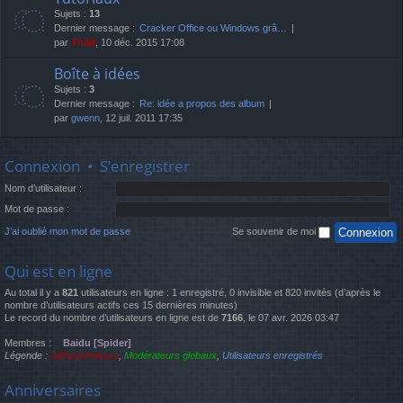
Sujets :
13
Dernier message :
Cracker Office ou Windows grâ…
par
Thãd
, 10 déc. 2015 17:08
Boîte à idées
Sujets :
3
Dernier message :
Re: idée a propos des album
par
gwenn
, 12 juil. 2011 17:35
Connexion
•
S’enregistrer
Nom d’utilisateur :
Mot de passe :
J’ai oublié mon mot de passe
Se souvenir de moi
Qui est en ligne
Au total il y a
821
utilisateurs en ligne : 1 enregistré, 0 invisible et 820 invités (d’après le
nombre d’utilisateurs actifs ces 15 dernières minutes)
Le record du nombre d’utilisateurs en ligne est de
7166
, le 07 avr. 2026 03:47
Membres :
Baidu [Spider]
Légende :
Administrateurs
,
Modérateurs globaux
,
Utilisateurs enregistrés
Anniversaires