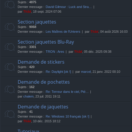
Sujets :
4875
Dernier message :
David Gilmour : Luck and Stra…
par
Thãd
, 18 sept. 2024 07:06
Section jaquettes
Sujets :
9068
Dernier message :
Les Maîtres de l'Univers
par
Thãd
, 04 août 2026 16:03
Section jaquettes Blu-Ray
Sujets :
3301
Dernier message :
TRON : Ares
par
Thãd
, 05 déc. 2025 09:38
Demande de stickers
Sujets :
420
Dernier message :
Re: Daylight [ok !]
par
marcel
, 21 janv. 2022 00:10
Demande de pochettes
Sujets :
162
Dernier message :
Re: Terreur dans le ciel, Pté…
par
chalem
, 23 juil. 2011 19:11
Demande de jaquettes
Sujets :
41
Dernier message :
Re: Windows 10 français [ok !]
par
Thãd
, 10 déc. 2015 18:12
Tutoriaux