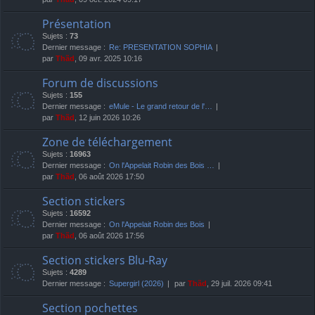
Présentation
Sujets :
73
Dernier message :
Re: PRESENTATION SOPHIA
par
Thãd
, 09 avr. 2025 10:16
Forum de discussions
Sujets :
155
Dernier message :
eMule - Le grand retour de l'…
par
Thãd
, 12 juin 2026 10:26
Zone de téléchargement
Sujets :
16963
Dernier message :
On l'Appelait Robin des Bois …
par
Thãd
, 06 août 2026 17:50
Section stickers
Sujets :
16592
Dernier message :
On l'Appelait Robin des Bois
par
Thãd
, 06 août 2026 17:56
Section stickers Blu-Ray
Sujets :
4289
Dernier message :
Supergirl (2026)
par
Thãd
, 29 juil. 2026 09:41
Section pochettes