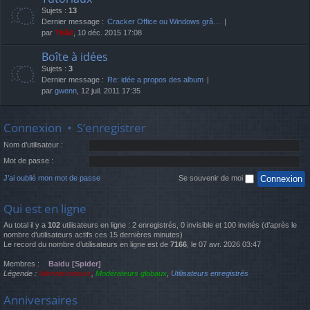
Sujets :
13
Dernier message :
Cracker Office ou Windows grâ…
par
Thãd
, 10 déc. 2015 17:08
Boîte à idées
Sujets :
3
Dernier message :
Re: idée a propos des album
par
gwenn
, 12 juil. 2011 17:35
Connexion
•
S’enregistrer
Nom d’utilisateur :
Mot de passe :
J’ai oublié mon mot de passe
Se souvenir de moi
Qui est en ligne
Au total il y a
102
utilisateurs en ligne : 2 enregistrés, 0 invisible et 100 invités (d’après le
nombre d’utilisateurs actifs ces 15 dernières minutes)
Le record du nombre d’utilisateurs en ligne est de
7166
, le 07 avr. 2026 03:47
Membres :
Baidu [Spider]
Légende :
Administrateurs
,
Modérateurs globaux
,
Utilisateurs enregistrés
Anniversaires