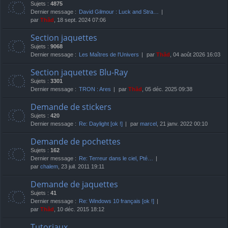
Sujets :
4875
Dernier message :
David Gilmour : Luck and Stra…
par
Thãd
, 18 sept. 2024 07:06
Section jaquettes
Sujets :
9068
Dernier message :
Les Maîtres de l'Univers
par
Thãd
, 04 août 2026 16:03
Section jaquettes Blu-Ray
Sujets :
3301
Dernier message :
TRON : Ares
par
Thãd
, 05 déc. 2025 09:38
Demande de stickers
Sujets :
420
Dernier message :
Re: Daylight [ok !]
par
marcel
, 21 janv. 2022 00:10
Demande de pochettes
Sujets :
162
Dernier message :
Re: Terreur dans le ciel, Pté…
par
chalem
, 23 juil. 2011 19:11
Demande de jaquettes
Sujets :
41
Dernier message :
Re: Windows 10 français [ok !]
par
Thãd
, 10 déc. 2015 18:12
Tutoriaux