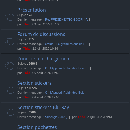
Présentation
Sujets :
73
Dernier message :
Re: PRESENTATION SOPHIA
par
Thãd
, 09 avr. 2025 10:16
Forum de discussions
Sujets :
155
Dernier message :
eMule - Le grand retour de l'…
par
Thãd
, 12 juin 2026 10:26
Zone de téléchargement
Sujets :
16963
Dernier message :
On l'Appelait Robin des Bois …
par
Thãd
, 06 août 2026 17:50
Section stickers
Sujets :
16592
Dernier message :
On l'Appelait Robin des Bois
par
Thãd
, 06 août 2026 17:56
Section stickers Blu-Ray
Sujets :
4289
Dernier message :
Supergirl (2026)
par
Thãd
, 29 juil. 2026 09:41
Section pochettes