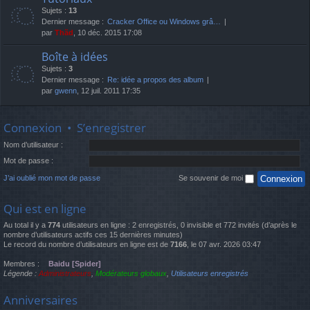
Sujets :
13
Dernier message :
Cracker Office ou Windows grâ…
par
Thãd
, 10 déc. 2015 17:08
Boîte à idées
Sujets :
3
Dernier message :
Re: idée a propos des album
par
gwenn
, 12 juil. 2011 17:35
Connexion
•
S’enregistrer
Nom d’utilisateur :
Mot de passe :
J’ai oublié mon mot de passe
Se souvenir de moi
Qui est en ligne
Au total il y a
774
utilisateurs en ligne : 2 enregistrés, 0 invisible et 772 invités (d’après le
nombre d’utilisateurs actifs ces 15 dernières minutes)
Le record du nombre d’utilisateurs en ligne est de
7166
, le 07 avr. 2026 03:47
Membres :
Baidu [Spider]
Légende :
Administrateurs
,
Modérateurs globaux
,
Utilisateurs enregistrés
Anniversaires