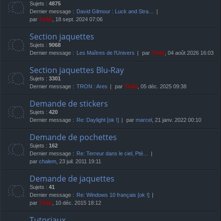
Sujets :
4875
Dernier message :
David Gilmour : Luck and Stra…
par
Thãd
, 18 sept. 2024 07:06
Section jaquettes
Sujets :
9068
Dernier message :
Les Maîtres de l'Univers
par
Thãd
, 04 août 2026 16:03
Section jaquettes Blu-Ray
Sujets :
3301
Dernier message :
TRON : Ares
par
Thãd
, 05 déc. 2025 09:38
Demande de stickers
Sujets :
420
Dernier message :
Re: Daylight [ok !]
par
marcel
, 21 janv. 2022 00:10
Demande de pochettes
Sujets :
162
Dernier message :
Re: Terreur dans le ciel, Pté…
par
chalem
, 23 juil. 2011 19:11
Demande de jaquettes
Sujets :
41
Dernier message :
Re: Windows 10 français [ok !]
par
Thãd
, 10 déc. 2015 18:12
Tutoriaux