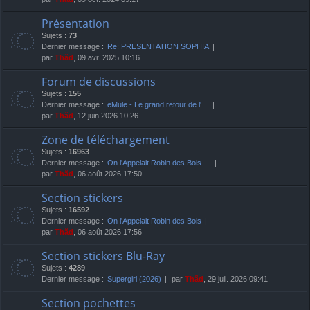
Présentation
Sujets :
73
Dernier message :
Re: PRESENTATION SOPHIA
par
Thãd
, 09 avr. 2025 10:16
Forum de discussions
Sujets :
155
Dernier message :
eMule - Le grand retour de l'…
par
Thãd
, 12 juin 2026 10:26
Zone de téléchargement
Sujets :
16963
Dernier message :
On l'Appelait Robin des Bois …
par
Thãd
, 06 août 2026 17:50
Section stickers
Sujets :
16592
Dernier message :
On l'Appelait Robin des Bois
par
Thãd
, 06 août 2026 17:56
Section stickers Blu-Ray
Sujets :
4289
Dernier message :
Supergirl (2026)
par
Thãd
, 29 juil. 2026 09:41
Section pochettes