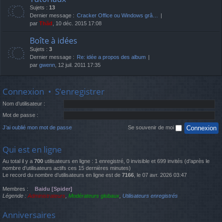
Sujets :
13
Dernier message :
Cracker Office ou Windows grâ…
par
Thãd
, 10 déc. 2015 17:08
Boîte à idées
Sujets :
3
Dernier message :
Re: idée a propos des album
par
gwenn
, 12 juil. 2011 17:35
Connexion
•
S’enregistrer
Nom d’utilisateur :
Mot de passe :
J’ai oublié mon mot de passe
Se souvenir de moi
Qui est en ligne
Au total il y a
700
utilisateurs en ligne : 1 enregistré, 0 invisible et 699 invités (d’après le
nombre d’utilisateurs actifs ces 15 dernières minutes)
Le record du nombre d’utilisateurs en ligne est de
7166
, le 07 avr. 2026 03:47
Membres :
Baidu [Spider]
Légende :
Administrateurs
,
Modérateurs globaux
,
Utilisateurs enregistrés
Anniversaires