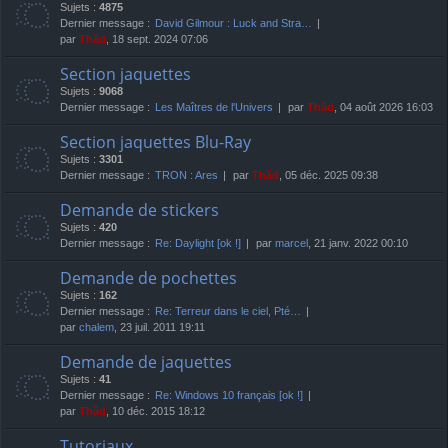
Sujets :
4875
Dernier message :
David Gilmour : Luck and Stra…
par
Thãd
, 18 sept. 2024 07:06
Section jaquettes
Sujets :
9068
Dernier message :
Les Maîtres de l'Univers
par
Thãd
, 04 août 2026 16:03
Section jaquettes Blu-Ray
Sujets :
3301
Dernier message :
TRON : Ares
par
Thãd
, 05 déc. 2025 09:38
Demande de stickers
Sujets :
420
Dernier message :
Re: Daylight [ok !]
par
marcel
, 21 janv. 2022 00:10
Demande de pochettes
Sujets :
162
Dernier message :
Re: Terreur dans le ciel, Pté…
par
chalem
, 23 juil. 2011 19:11
Demande de jaquettes
Sujets :
41
Dernier message :
Re: Windows 10 français [ok !]
par
Thãd
, 10 déc. 2015 18:12
Tutoriaux