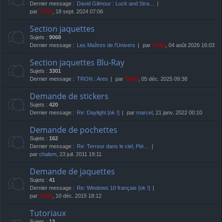
Dernier message :
David Gilmour : Luck and Stra…
par
Thãd
, 18 sept. 2024 07:06
Section jaquettes
Sujets :
9068
Dernier message :
Les Maîtres de l'Univers
par
Thãd
, 04 août 2026 16:03
Section jaquettes Blu-Ray
Sujets :
3301
Dernier message :
TRON : Ares
par
Thãd
, 05 déc. 2025 09:38
Demande de stickers
Sujets :
420
Dernier message :
Re: Daylight [ok !]
par
marcel
, 21 janv. 2022 00:10
Demande de pochettes
Sujets :
162
Dernier message :
Re: Terreur dans le ciel, Pté…
par
chalem
, 23 juil. 2011 19:11
Demande de jaquettes
Sujets :
41
Dernier message :
Re: Windows 10 français [ok !]
par
Thãd
, 10 déc. 2015 18:12
Tutoriaux
Sujets :
13