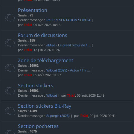
Présentation
Sujets :
73
Dernier message :
Re: PRESENTATION SOPHIA
par
Thãd
, 09 avr. 2025 10:16
Forum de discussions
Sujets :
155
Dernier message :
eMule - Le grand retour de l'…
par
Thãd
, 12 juin 2026 10:26
Zone de téléchargement
Sujets :
16962
Dernier message :
Wildcat (2025) - Action / Thr…
par
Thãd
, 05 août 2026 11:27
Section stickers
Sujets :
16591
Dernier message :
Wildcat
par
Thãd
, 05 août 2026 11:49
Section stickers Blu-Ray
Sujets :
4289
Dernier message :
Supergirl (2026)
par
Thãd
, 29 juil. 2026 09:41
Section pochettes
Sujets :
4875