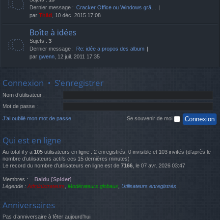
Dernier message :
Cracker Office ou Windows grâ…
par
Thãd
, 10 déc. 2015 17:08
Boîte à idées
Sujets :
3
Dernier message :
Re: idée a propos des album
par
gwenn
, 12 juil. 2011 17:35
Connexion
•
S’enregistrer
Nom d’utilisateur :
Mot de passe :
J’ai oublié mon mot de passe
Se souvenir de moi
Qui est en ligne
Au total il y a
105
utilisateurs en ligne : 2 enregistrés, 0 invisible et 103 invités (d’après le
nombre d’utilisateurs actifs ces 15 dernières minutes)
Le record du nombre d’utilisateurs en ligne est de
7166
, le 07 avr. 2026 03:47
Membres :
Baidu [Spider]
Légende :
Administrateurs
,
Modérateurs globaux
,
Utilisateurs enregistrés
Anniversaires
Pas d’anniversaire à fêter aujourd’hui