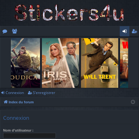
or
e
o
’e
u
m
n
nr
m
br
ne
eg
s
es
xi
ist
o
re
n
r
Connexion
S’enregistrer
Index du forum
Connexion
Nom d’utilisateur :