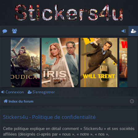
or
e
o
’e
u
m
n
nr
m
br
ne
eg
s
es
xi
ist
o
re
n
r
Connexion
S’enregistrer
Index du forum
Stickers4u - Politique de confidentialité
Cette politique explique en détail comment « Stickers4u » et ses sociétés
affiliées (désignés ci-après par « nous », « notre », « nos »,