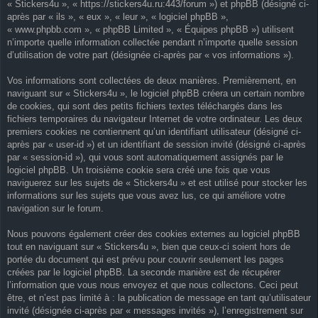
« Stickers4u », « https://stickers4u.ru:443/forum ») et phpBB (désigné ci-
après par « ils », « eux », « leur », « logiciel phpBB »,
« www.phpbb.com », « phpBB Limited », « Équipes phpBB ») utilisent
n’importe quelle information collectée pendant n’importe quelle session
d’utilisation de votre part (désignée ci-après par « vos informations »).
Vos informations sont collectées de deux manières. Premièrement, en
naviguant sur « Stickers4u », le logiciel phpBB créera un certain nombre
de cookies, qui sont des petits fichiers textes téléchargés dans les
fichiers temporaires du navigateur Internet de votre ordinateur. Les deux
premiers cookies ne contiennent qu’un identifiant utilisateur (désigné ci-
après par « user-id ») et un identifiant de session invité (désigné ci-après
par « session-id »), qui vous sont automatiquement assignés par le
logiciel phpBB. Un troisième cookie sera créé une fois que vous
naviguerez sur les sujets de « Stickers4u » et est utilisé pour stocker les
informations sur les sujets que vous avez lus, ce qui améliore votre
navigation sur le forum.
Nous pouvons également créer des cookies externes au logiciel phpBB
tout en naviguant sur « Stickers4u », bien que ceux-ci soient hors de
portée du document qui est prévu pour couvrir seulement les pages
créées par le logiciel phpBB. La seconde manière est de récupérer
l’information que vous nous envoyez et que nous collectons. Ceci peut
être, et n’est pas limité à : la publication de message en tant qu’utilisateur
invité (désignée ci-après par « messages invités »), l’enregistrement sur