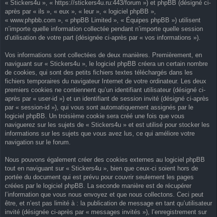
« Stickers4u », « https://stickers4u.ru:443/forum ») et phpBB (désigné ci-
après par « ils », « eux », « leur », « logiciel phpBB »,
« www.phpbb.com », « phpBB Limited », « Équipes phpBB ») utilisent
n’importe quelle information collectée pendant n’importe quelle session
d’utilisation de votre part (désignée ci-après par « vos informations »).
Vos informations sont collectées de deux manières. Premièrement, en
naviguant sur « Stickers4u », le logiciel phpBB créera un certain nombre
de cookies, qui sont des petits fichiers textes téléchargés dans les
fichiers temporaires du navigateur Internet de votre ordinateur. Les deux
premiers cookies ne contiennent qu’un identifiant utilisateur (désigné ci-
après par « user-id ») et un identifiant de session invité (désigné ci-après
par « session-id »), qui vous sont automatiquement assignés par le
logiciel phpBB. Un troisième cookie sera créé une fois que vous
naviguerez sur les sujets de « Stickers4u » et est utilisé pour stocker les
informations sur les sujets que vous avez lus, ce qui améliore votre
navigation sur le forum.
Nous pouvons également créer des cookies externes au logiciel phpBB
tout en naviguant sur « Stickers4u », bien que ceux-ci soient hors de
portée du document qui est prévu pour couvrir seulement les pages
créées par le logiciel phpBB. La seconde manière est de récupérer
l’information que vous nous envoyez et que nous collectons. Ceci peut
être, et n’est pas limité à : la publication de message en tant qu’utilisateur
invité (désignée ci-après par « messages invités »), l’enregistrement sur