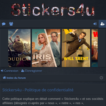
or
e
o
’e
u
m
n
nr
m
br
ne
eg
s
es
xi
ist
o
re
n
r
Connexion
S’enregistrer
Index du forum
Stickers4u - Politique de confidentialité
Cette politique explique en détail comment « Stickers4u » et ses sociétés
affiliées (désignés ci-après par « nous », « notre », « nos »,