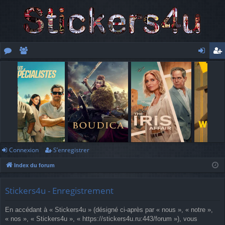
or
e
o
’e
u
m
n
nr
m
br
ne
eg
s
es
xi
ist
o
re
n
r
Connexion
S’enregistrer
Index du forum
Stickers4u - Enregistrement
En accédant à « Stickers4u » (désigné ci-après par « nous », « notre »,
« nos », « Stickers4u », « https://stickers4u.ru:443/forum »), vous