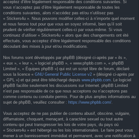
acceptez d’être légalement responsable des conditions suivantes. Si
vous n’acceptez pas d’être légalement responsable de toutes les
conditions suivantes, alors n’accédez pas et/ou n’utilisez pas
« Stickers4u ». Nous pouvons modifier celles-ci à n’importe quel moment
et nous ferons tout pour que vous en soyez informé, bien qu’il soit
prudent de vérifier régulièrement celles-ci par vous-même. Si vous
continuez d’utiliser « Stickers4u » alors que des changements ont été
effectués, vous acceptez d’être légalement responsable des conditions
découlant des mises à jour et/ou modifications.
Nos forums sont développés par phpBB (désigné ci-après par « ils »,
« eux », « leur », « logiciel phpBB », « www.phpbb.com », « phpBB
Limited », « Équipes phpBB ») qui est un script libre de forum, déclaré
sous la licence «
GNU General Public License v2
» (désigné ci-après par
« GPL ») et qui peut être téléchargé depuis
www.phpbb.com
. Le logiciel
phpBB facilite seulement les discussions sur Internet. phpBB Limited
n’est pas responsable de ce que nous acceptons ou n’acceptons pas
comme contenu ou conduite permis. Pour de plus amples informations au
sujet de phpBB, veuillez consulter :
https://www.phpbb.com/
.
Vous acceptez de ne pas publier de contenu abusif, obscène, vulgaire,
diffamatoire, choquant, menaçant, à caractère sexuel ou tout autre
contenu qui peut transgresser les lois de votre pays, du pays où
« Stickers4u » est hébergé ou les lois internationales. Le faire peut vous
mener à un bannissement immédiat et permanent, avec une notification à