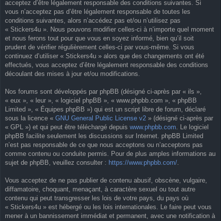
acceptez d’être légalement responsable des conditions suivantes. Si
vous n’acceptez pas d’être légalement responsable de toutes les
conditions suivantes, alors n’accédez pas et/ou n’utilisez pas
« Stickers4u ». Nous pouvons modifier celles-ci à n’importe quel moment
et nous ferons tout pour que vous en soyez informé, bien qu’il soit
prudent de vérifier régulièrement celles-ci par vous-même. Si vous
continuez d’utiliser « Stickers4u » alors que des changements ont été
effectués, vous acceptez d’être légalement responsable des conditions
découlant des mises à jour et/ou modifications.
Nos forums sont développés par phpBB (désigné ci-après par « ils »,
« eux », « leur », « logiciel phpBB », « www.phpbb.com », « phpBB
Limited », « Équipes phpBB ») qui est un script libre de forum, déclaré
sous la licence «
GNU General Public License v2
» (désigné ci-après par
« GPL ») et qui peut être téléchargé depuis
www.phpbb.com
. Le logiciel
phpBB facilite seulement les discussions sur Internet. phpBB Limited
n’est pas responsable de ce que nous acceptons ou n’acceptons pas
comme contenu ou conduite permis. Pour de plus amples informations au
sujet de phpBB, veuillez consulter :
https://www.phpbb.com/
.
Vous acceptez de ne pas publier de contenu abusif, obscène, vulgaire,
diffamatoire, choquant, menaçant, à caractère sexuel ou tout autre
contenu qui peut transgresser les lois de votre pays, du pays où
« Stickers4u » est hébergé ou les lois internationales. Le faire peut vous
mener à un bannissement immédiat et permanent, avec une notification à