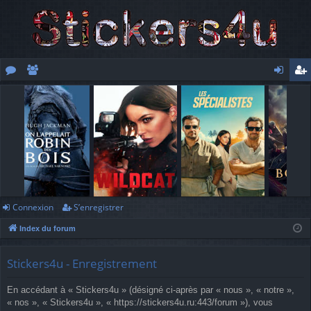
or
e
o
’e
u
m
n
nr
m
br
ne
eg
s
es
xi
ist
o
re
n
r
Connexion
S’enregistrer
Index du forum
Stickers4u - Enregistrement
En accédant à « Stickers4u » (désigné ci-après par « nous », « notre »,
« nos », « Stickers4u », « https://stickers4u.ru:443/forum »), vous