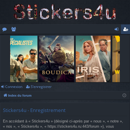
or
e
o
’e
u
m
n
nr
m
br
ne
eg
s
es
xi
ist
o
re
n
r
Connexion
S’enregistrer
Index du forum
Stickers4u - Enregistrement
En accédant à « Stickers4u » (désigné ci-après par « nous », « notre »,
« nos », « Stickers4u », « https://stickers4u.ru:443/forum »), vous