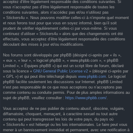
acceptez d’être légalement responsable des conditions suivantes. Si
vous n’acceptez pas d’être légalement responsable de toutes les
conditions suivantes, alors n’accédez pas et/ou n’utilisez pas
« Stickers4u ». Nous pouvons modifier celles-ci à n’importe quel moment
et nous ferons tout pour que vous en soyez informé, bien qu’il soit
prudent de vérifier régulièrement celles-ci par vous-même. Si vous
continuez d’utiliser « Stickers4u » alors que des changements ont été
effectués, vous acceptez d’être légalement responsable des conditions
découlant des mises à jour et/ou modifications.
Nos forums sont développés par phpBB (désigné ci-après par « ils »,
« eux », « leur », « logiciel phpBB », « www.phpbb.com », « phpBB
Limited », « Équipes phpBB ») qui est un script libre de forum, déclaré
sous la licence «
GNU General Public License v2
» (désigné ci-après par
« GPL ») et qui peut être téléchargé depuis
www.phpbb.com
. Le logiciel
phpBB facilite seulement les discussions sur Internet. phpBB Limited
n’est pas responsable de ce que nous acceptons ou n’acceptons pas
comme contenu ou conduite permis. Pour de plus amples informations au
sujet de phpBB, veuillez consulter :
https://www.phpbb.com/
.
Vous acceptez de ne pas publier de contenu abusif, obscène, vulgaire,
diffamatoire, choquant, menaçant, à caractère sexuel ou tout autre
contenu qui peut transgresser les lois de votre pays, du pays où
« Stickers4u » est hébergé ou les lois internationales. Le faire peut vous
mener à un bannissement immédiat et permanent, avec une notification à