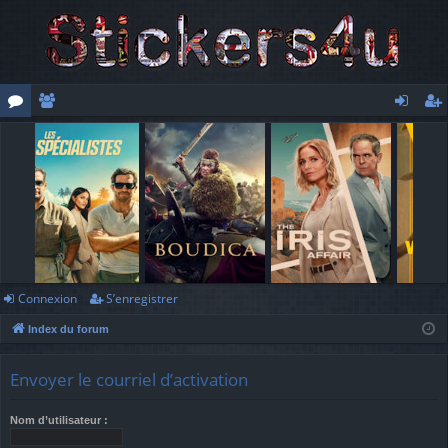
or
e
o
’e
u
m
n
nr
m
br
ne
eg
s
es
xi
ist
o
re
n
r
Connexion
S’enregistrer
Index du forum
Envoyer le courriel d’activation
Nom d’utilisateur :