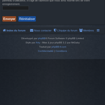
panneau d’utilisateur, il s’agit de l’adresse que vous avez fournie lors de votre
enregistrement.
Index du forum
Nous contacter
L’équipe du forum
Membres
Développé par
phpBB
® Forum Software © phpBB Limited
Style par
Arty
- Mise à jour phpBB 3.2 par MrGaby
Traduit par
phpBB-fr.com
Confidentialité
|
Conditions