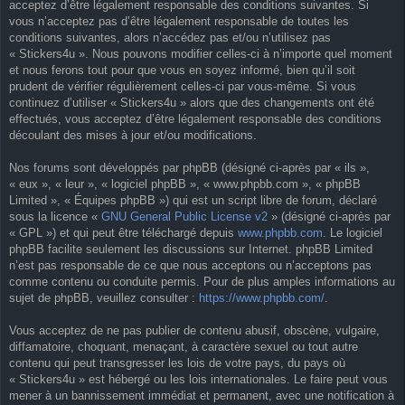
acceptez d’être légalement responsable des conditions suivantes. Si
vous n’acceptez pas d’être légalement responsable de toutes les
conditions suivantes, alors n’accédez pas et/ou n’utilisez pas
« Stickers4u ». Nous pouvons modifier celles-ci à n’importe quel moment
et nous ferons tout pour que vous en soyez informé, bien qu’il soit
prudent de vérifier régulièrement celles-ci par vous-même. Si vous
continuez d’utiliser « Stickers4u » alors que des changements ont été
effectués, vous acceptez d’être légalement responsable des conditions
découlant des mises à jour et/ou modifications.
Nos forums sont développés par phpBB (désigné ci-après par « ils »,
« eux », « leur », « logiciel phpBB », « www.phpbb.com », « phpBB
Limited », « Équipes phpBB ») qui est un script libre de forum, déclaré
sous la licence «
GNU General Public License v2
» (désigné ci-après par
« GPL ») et qui peut être téléchargé depuis
www.phpbb.com
. Le logiciel
phpBB facilite seulement les discussions sur Internet. phpBB Limited
n’est pas responsable de ce que nous acceptons ou n’acceptons pas
comme contenu ou conduite permis. Pour de plus amples informations au
sujet de phpBB, veuillez consulter :
https://www.phpbb.com/
.
Vous acceptez de ne pas publier de contenu abusif, obscène, vulgaire,
diffamatoire, choquant, menaçant, à caractère sexuel ou tout autre
contenu qui peut transgresser les lois de votre pays, du pays où
« Stickers4u » est hébergé ou les lois internationales. Le faire peut vous
mener à un bannissement immédiat et permanent, avec une notification à