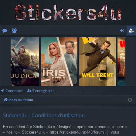
or
e
o
’e
u
m
n
nr
m
br
ne
eg
s
es
xi
ist
o
re
n
r
Connexion
S’enregistrer
Index du forum
Stickers4u - Conditions d’utilisation
En accédant à « Stickers4u » (désigné ci-après par « nous », « notre »,
« nos », « Stickers4u », « https://stickers4u.ru:443/forum »), vous