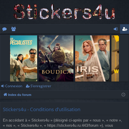
or
e
o
’e
u
m
n
nr
m
br
ne
eg
s
es
xi
ist
o
re
n
r
Connexion
S’enregistrer
Index du forum
Stickers4u - Conditions d’utilisation
En accédant à « Stickers4u » (désigné ci-après par « nous », « notre »,
« nos », « Stickers4u », « https://stickers4u.ru:443/forum »), vous