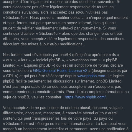
acceptez d’être légalement responsable des conditions suivantes. Si
vous n’acceptez pas d’être légalement responsable de toutes les
conditions suivantes, alors n’accédez pas et/ou n’utilisez pas
« Stickers4u ». Nous pouvons modifier celles-ci à n’importe quel moment
et nous ferons tout pour que vous en soyez informé, bien qu’il soit
prudent de vérifier régulièrement celles-ci par vous-même. Si vous
continuez d’utiliser « Stickers4u » alors que des changements ont été
effectués, vous acceptez d’être légalement responsable des conditions
découlant des mises à jour et/ou modifications.
Nos forums sont développés par phpBB (désigné ci-après par « ils »,
« eux », « leur », « logiciel phpBB », « www.phpbb.com », « phpBB
Limited », « Équipes phpBB ») qui est un script libre de forum, déclaré
sous la licence «
GNU General Public License v2
» (désigné ci-après par
« GPL ») et qui peut être téléchargé depuis
www.phpbb.com
. Le logiciel
phpBB facilite seulement les discussions sur Internet. phpBB Limited
n’est pas responsable de ce que nous acceptons ou n’acceptons pas
comme contenu ou conduite permis. Pour de plus amples informations au
sujet de phpBB, veuillez consulter :
https://www.phpbb.com/
.
Vous acceptez de ne pas publier de contenu abusif, obscène, vulgaire,
diffamatoire, choquant, menaçant, à caractère sexuel ou tout autre
contenu qui peut transgresser les lois de votre pays, du pays où
« Stickers4u » est hébergé ou les lois internationales. Le faire peut vous
mener à un bannissement immédiat et permanent, avec une notification à