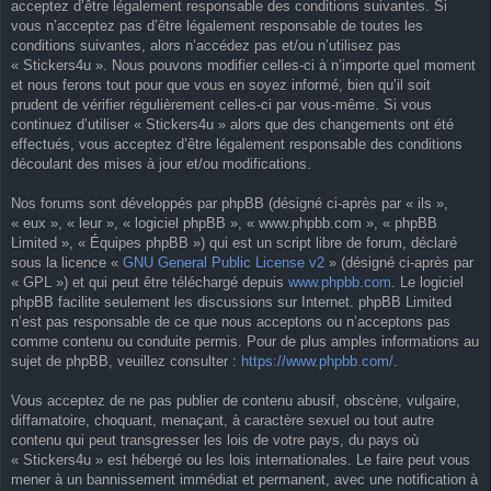
acceptez d’être légalement responsable des conditions suivantes. Si
vous n’acceptez pas d’être légalement responsable de toutes les
conditions suivantes, alors n’accédez pas et/ou n’utilisez pas
« Stickers4u ». Nous pouvons modifier celles-ci à n’importe quel moment
et nous ferons tout pour que vous en soyez informé, bien qu’il soit
prudent de vérifier régulièrement celles-ci par vous-même. Si vous
continuez d’utiliser « Stickers4u » alors que des changements ont été
effectués, vous acceptez d’être légalement responsable des conditions
découlant des mises à jour et/ou modifications.
Nos forums sont développés par phpBB (désigné ci-après par « ils »,
« eux », « leur », « logiciel phpBB », « www.phpbb.com », « phpBB
Limited », « Équipes phpBB ») qui est un script libre de forum, déclaré
sous la licence «
GNU General Public License v2
» (désigné ci-après par
« GPL ») et qui peut être téléchargé depuis
www.phpbb.com
. Le logiciel
phpBB facilite seulement les discussions sur Internet. phpBB Limited
n’est pas responsable de ce que nous acceptons ou n’acceptons pas
comme contenu ou conduite permis. Pour de plus amples informations au
sujet de phpBB, veuillez consulter :
https://www.phpbb.com/
.
Vous acceptez de ne pas publier de contenu abusif, obscène, vulgaire,
diffamatoire, choquant, menaçant, à caractère sexuel ou tout autre
contenu qui peut transgresser les lois de votre pays, du pays où
« Stickers4u » est hébergé ou les lois internationales. Le faire peut vous
mener à un bannissement immédiat et permanent, avec une notification à