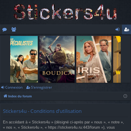
or
e
o
’e
u
m
n
nr
m
br
ne
eg
s
es
xi
ist
o
re
n
r
Connexion
S’enregistrer
Index du forum
Stickers4u - Conditions d’utilisation
En accédant à « Stickers4u » (désigné ci-après par « nous », « notre »,
« nos », « Stickers4u », « https://stickers4u.ru:443/forum »), vous