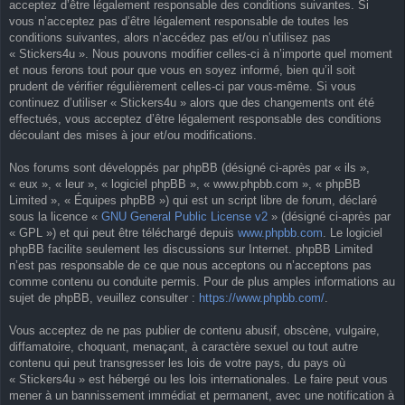
acceptez d’être légalement responsable des conditions suivantes. Si
vous n’acceptez pas d’être légalement responsable de toutes les
conditions suivantes, alors n’accédez pas et/ou n’utilisez pas
« Stickers4u ». Nous pouvons modifier celles-ci à n’importe quel moment
et nous ferons tout pour que vous en soyez informé, bien qu’il soit
prudent de vérifier régulièrement celles-ci par vous-même. Si vous
continuez d’utiliser « Stickers4u » alors que des changements ont été
effectués, vous acceptez d’être légalement responsable des conditions
découlant des mises à jour et/ou modifications.
Nos forums sont développés par phpBB (désigné ci-après par « ils »,
« eux », « leur », « logiciel phpBB », « www.phpbb.com », « phpBB
Limited », « Équipes phpBB ») qui est un script libre de forum, déclaré
sous la licence «
GNU General Public License v2
» (désigné ci-après par
« GPL ») et qui peut être téléchargé depuis
www.phpbb.com
. Le logiciel
phpBB facilite seulement les discussions sur Internet. phpBB Limited
n’est pas responsable de ce que nous acceptons ou n’acceptons pas
comme contenu ou conduite permis. Pour de plus amples informations au
sujet de phpBB, veuillez consulter :
https://www.phpbb.com/
.
Vous acceptez de ne pas publier de contenu abusif, obscène, vulgaire,
diffamatoire, choquant, menaçant, à caractère sexuel ou tout autre
contenu qui peut transgresser les lois de votre pays, du pays où
« Stickers4u » est hébergé ou les lois internationales. Le faire peut vous
mener à un bannissement immédiat et permanent, avec une notification à