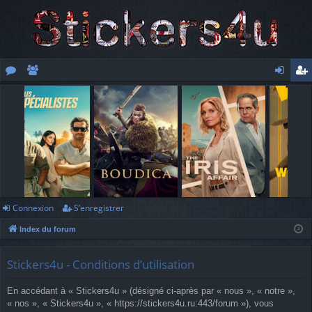
or
e
o
’e
u
m
n
nr
m
br
ne
eg
s
es
xi
ist
o
re
n
r
Connexion
S’enregistrer
Index du forum
Stickers4u - Conditions d’utilisation
En accédant à « Stickers4u » (désigné ci-après par « nous », « notre »,
« nos », « Stickers4u », « https://stickers4u.ru:443/forum »), vous