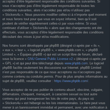
acceptez d’être légalement responsable des conditions suivantes. Si
vous n’acceptez pas d’être légalement responsable de toutes les
conditions suivantes, alors n’accédez pas et/ou n’utilisez pas
« Stickers4u ». Nous pouvons modifier celles-ci à n’importe quel moment
et nous ferons tout pour que vous en soyez informé, bien qu’il soit
prudent de vérifier régulièrement celles-ci par vous-même. Si vous
continuez d’utiliser « Stickers4u » alors que des changements ont été
effectués, vous acceptez d’être légalement responsable des conditions
découlant des mises à jour et/ou modifications.
Nos forums sont développés par phpBB (désigné ci-après par « ils »,
« eux », « leur », « logiciel phpBB », « www.phpbb.com », « phpBB
Limited », « Équipes phpBB ») qui est un script libre de forum, déclaré
sous la licence «
GNU General Public License v2
» (désigné ci-après par
« GPL ») et qui peut être téléchargé depuis
www.phpbb.com
. Le logiciel
phpBB facilite seulement les discussions sur Internet. phpBB Limited
n’est pas responsable de ce que nous acceptons ou n’acceptons pas
comme contenu ou conduite permis. Pour de plus amples informations au
sujet de phpBB, veuillez consulter :
https://www.phpbb.com/
.
Vous acceptez de ne pas publier de contenu abusif, obscène, vulgaire,
diffamatoire, choquant, menaçant, à caractère sexuel ou tout autre
contenu qui peut transgresser les lois de votre pays, du pays où
« Stickers4u » est hébergé ou les lois internationales. Le faire peut vous
mener à un bannissement immédiat et permanent, avec une notification à