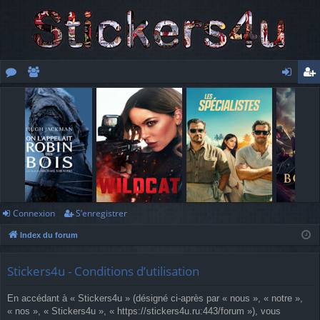
or
e
o
’e
u
m
n
nr
m
br
ne
eg
s
es
xi
ist
o
re
n
r
Connexion
S’enregistrer
Index du forum
Stickers4u - Conditions d’utilisation
En accédant à « Stickers4u » (désigné ci-après par « nous », « notre »,
« nos », « Stickers4u », « https://stickers4u.ru:443/forum »), vous