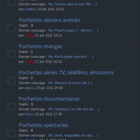
Dernier message :
Re: Terreur dans le ciel, Pté…
par
chalem
, 23 juil. 2011 19:11
Pochettes dessins animés
Sujets :
3
Dernier message :
Re: Final Fantasy 7 : Advent …
par
Thãd
, 21 juil. 2011 18:14
Pochettes mangas
Sujets :
1
Dernier message :
Re: Kiki la petite soircière …
par
Thãd
, 17 juil. 2011 16:52
Pochettes séries TV, téléfilms, émissions
Sujets :
2
Dernier message :
Re: Masters of horror [ok !]
par
pipisci
, 23 juil. 2011 19:00
Pochettes documentaires
Sujets :
3
Dernier message :
Re: Sneakers, le culte des ba…
par
Knico
, 23 juil. 2011 17:36
Pochettes spectacles
Sujets :
9
Dernier message :
Re: Sexe, magouilles et cultu…