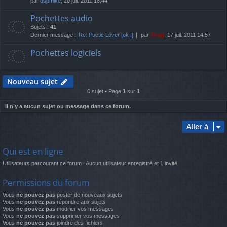
par
dspmike
, 20 juil. 2011 18:44
Pochettes audio
Sujets :
41
Dernier message :
Re: Poetic Lover [ok !]
par
Thãd
, 17 juil. 2011 14:57
Pochettes logiciels
Nouveau sujet
0 sujet • Page
1
sur
1
Il n’y a aucun sujet ou message dans ce forum.
Aller à
Qui est en ligne
Utilisateurs parcourant ce forum : Aucun utilisateur enregistré et 1 invité
Permissions du forum
Vous
ne pouvez pas
poster de nouveaux sujets
Vous
ne pouvez pas
répondre aux sujets
Vous
ne pouvez pas
modifier vos messages
Vous
ne pouvez pas
supprimer vos messages
Vous
ne pouvez pas
joindre des fichiers