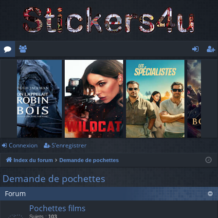
or
e
o
’e
u
m
n
nr
m
br
ne
eg
s
es
xi
ist
o
re
n
r
Connexion
S’enregistrer
Index du forum
Demande de pochettes
Demande de pochettes
Forum
Pochettes films
Sujets :
103