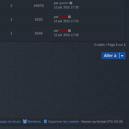
par
gwenn
2
44976
12 juil. 2011 17:35
par
Thãd
1
4335
12 juil. 2011 17:32
par
Thãd
1
3549
12 juil. 2011 17:30
3 sujets • Page
1
sur
1
Aller à
équipe du forum
Membres
Supprimer les cookies
Heures au format
UTC+01:00