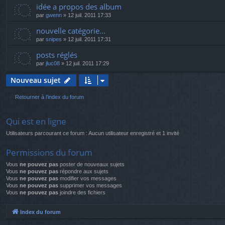
idée a propos des album
par
gwenn
»
12 juil. 2011 17:33
nouvelle catégorie...
par
snipes
»
12 juil. 2011 17:31
posts réglés
par
jluc08
»
12 juil. 2011 17:29
Nouveau sujet
Retourner à l’index du forum
Qui est en ligne
Utilisateurs parcourant ce forum : Aucun utilisateur enregistré et 1 invité
Permissions du forum
Vous
ne pouvez pas
poster de nouveaux sujets
Vous
ne pouvez pas
répondre aux sujets
Vous
ne pouvez pas
modifier vos messages
Vous
ne pouvez pas
supprimer vos messages
Vous
ne pouvez pas
joindre des fichiers
Index du forum