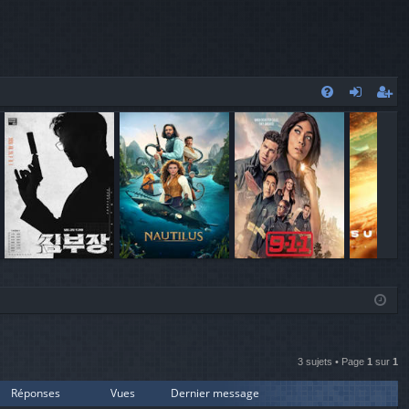
FA
o
’e
Q
n
nr
ne
eg
xi
ist
o
re
n
r
3 sujets • Page
1
sur
1
Réponses
Vues
Dernier message