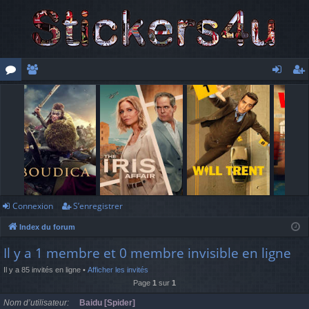
or
e
o
’e
u
m
n
nr
m
br
ne
eg
s
es
xi
ist
o
re
n
r
Connexion
S’enregistrer
Index du forum
Il y a 1 membre et 0 membre invisible en ligne
Il y a 85 invités en ligne •
Afficher les invités
Page
1
sur
1
Nom d’utilisateur
Baidu [Spider]