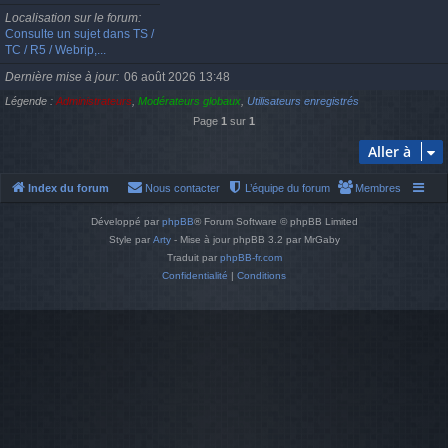
Localisation sur le forum
Consulte un sujet dans TS /
TC / R5 / Webrip,...
Dernière mise à jour
06 août 2026 13:48
Légende :
Administrateurs
,
Modérateurs globaux
,
Utilisateurs enregistrés
Page
1
sur
1
Aller à
Index du forum
Nous contacter
L’équipe du forum
Membres
Développé par
phpBB
® Forum Software © phpBB Limited
Style par
Arty
- Mise à jour phpBB 3.2 par MrGaby
Traduit par
phpBB-fr.com
Confidentialité
|
Conditions