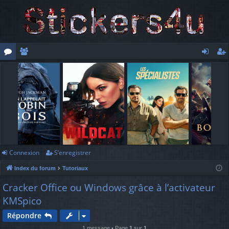
or
e
o
’e
u
m
n
nr
m
br
ne
eg
s
es
xi
ist
o
re
n
r
Connexion
S’enregistrer
Index du forum
Tutoriaux
Cracker Office ou Windows grâce à l’activateur
KMSpico
Répondre
1 message • Page
1
sur
1