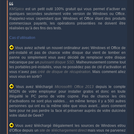
KMSpico
est un petit outil 100% gratuit qui vous permet d’activer en
quelques secondes seulement votre version de Windows ou Office.
Rappelez-vous cependant que Windows et Office étant des produits
commerciaux payants, les opérations présentées ne doivent être
réalisées qu’à des fins des tests.
Cas d’utilisation
Vous aviez acheté un nouvel ordinateur avec Windows et Office de
pré-installé et pas de chance votre disque dur vient de tomber en
panne ou simplement vous avez décidé de remplacer votre disque
mécanique par un
puissant disque SSD
. Malheureusement comme tout
les portables pré-installés, vous ne possédez pas de clé d’activation et
vous n’avez pas
créé de disque de récupération
. Mais comment allez
vous vous en sortir?
Vous avez téléchargé
Microsoft® Office 2013
depuis le compte
MSDN de votre employeur pour installer gratos et donc en toute
illégalité le PC perso de votre copine. Pas de chance les clés
d’activations ne sont plus valides… en même temps il y a 500 autres
personnes qui ont eu la même idée que vous avant... alors comment
faire pour ne pas perdre la face et préserver auprès de votre dulcinée
votre statut de Geek?
Vous avez téléchargé illégalement les sources de Windows et/ou
d'Office depuis un
site de téléchargement direct
mais vous ne parvenez