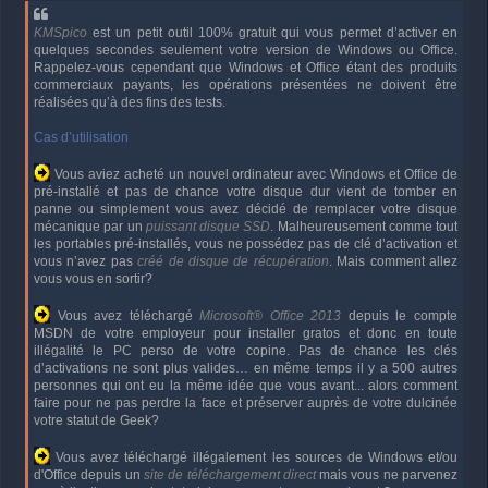
KMSpico
est un petit outil 100% gratuit qui vous permet d’activer en
quelques secondes seulement votre version de Windows ou Office.
Rappelez-vous cependant que Windows et Office étant des produits
commerciaux payants, les opérations présentées ne doivent être
réalisées qu’à des fins des tests.
Cas d’utilisation
Vous aviez acheté un nouvel ordinateur avec Windows et Office de
pré-installé et pas de chance votre disque dur vient de tomber en
panne ou simplement vous avez décidé de remplacer votre disque
mécanique par un
puissant disque SSD
. Malheureusement comme tout
les portables pré-installés, vous ne possédez pas de clé d’activation et
vous n’avez pas
créé de disque de récupération
. Mais comment allez
vous vous en sortir?
Vous avez téléchargé
Microsoft® Office 2013
depuis le compte
MSDN de votre employeur pour installer gratos et donc en toute
illégalité le PC perso de votre copine. Pas de chance les clés
d’activations ne sont plus valides… en même temps il y a 500 autres
personnes qui ont eu la même idée que vous avant... alors comment
faire pour ne pas perdre la face et préserver auprès de votre dulcinée
votre statut de Geek?
Vous avez téléchargé illégalement les sources de Windows et/ou
d'Office depuis un
site de téléchargement direct
mais vous ne parvenez