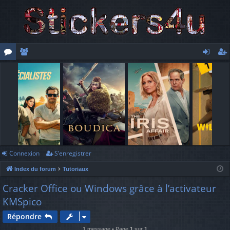
or
e
o
’e
u
m
n
nr
m
br
ne
eg
s
es
xi
ist
o
re
n
r
Connexion
S’enregistrer
Index du forum
Tutoriaux
Cracker Office ou Windows grâce à l’activateur
KMSpico
Répondre
1 message • Page
1
sur
1