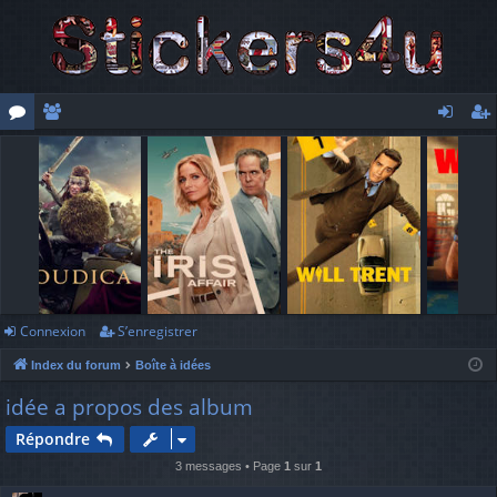
or
e
o
’e
u
m
n
nr
m
br
ne
eg
s
es
xi
ist
o
re
n
r
Connexion
S’enregistrer
Index du forum
Boîte à idées
idée a propos des album
Répondre
3 messages • Page
1
sur
1