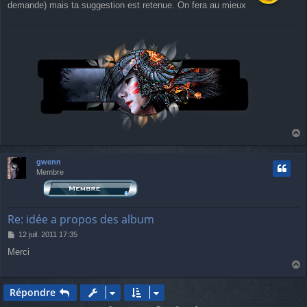
demande) mais ta suggestion est retenue. On fera au mieux
a
u
gwenn
t
Membre
Re: idée a propos des album
M
12 juil. 2011 17:35
e
Merci
s
s
a
a
g
u
Répondre
e
t