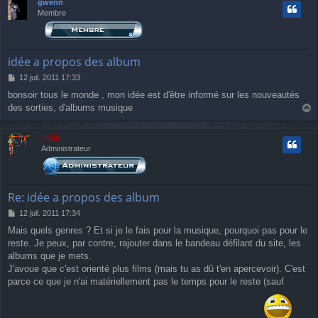
gwenn
Membre
idée a propos des album
M
12 juil. 2011 17:33
e
bonsoir tous le monde , mon idée est d'être informé sur les nouveautés
s
des sorties, d'albums musique
s
a
a
g
u
Thãd
e
t
Administrateur
Re: idée a propos des album
M
12 juil. 2011 17:34
e
Mais quels genres ? Et si je le fais pour la musique, pourquoi pas pour le
s
reste. Je peux, par contre, rajouter dans le bandeau défilant du site, les
s
a
albums que je mets.
g
J'avoue que c'est orienté plus films (mais tu as dû t'en apercevoir). C'est
e
parce ce que je n'ai matériellement pas le temps pour le reste (sauf