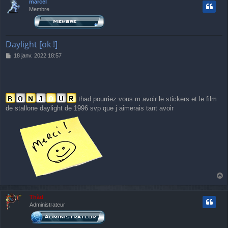
marcel
Membre
Daylight [ok !]
M
18 janv. 2022 18:57
e
s
s
a
g
thad pourriez vous m avoir le stickers et le film
e
de stallone daylight de 1996 svp que j aimerais tant avoir
a
u
Thãd
t
Administrateur