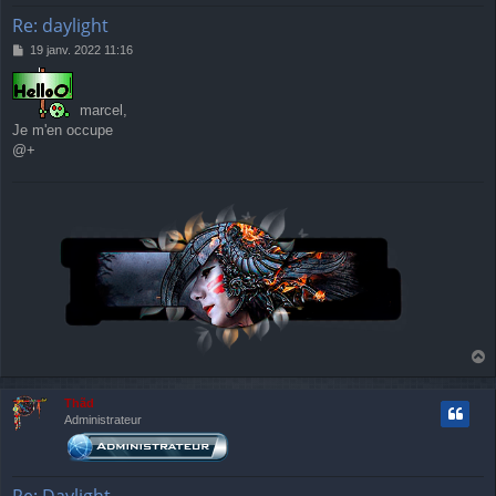
Re: daylight
M
19 janv. 2022 11:16
e
s
s
marcel,
a
Je m'en occupe
g
e
@+
a
u
Thãd
t
Administrateur